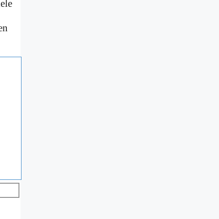
ele
en