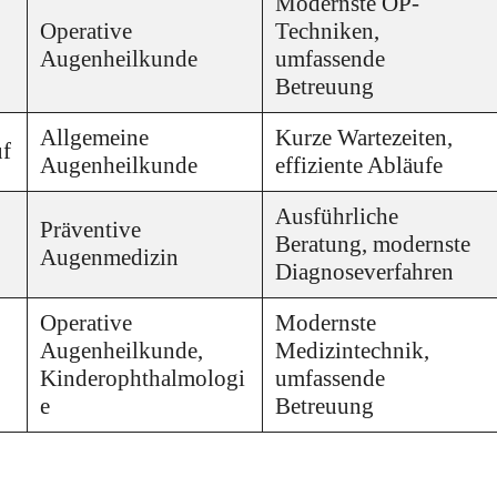
Modernste OP-
Operative
Techniken,
Augenheilkunde
umfassende
Betreuung
Allgemeine
Kurze Wartezeiten,
uf
Augenheilkunde
effiziente Abläufe
Ausführliche
Präventive
Beratung, modernste
Augenmedizin
Diagnoseverfahren
Operative
Modernste
Augenheilkunde,
Medizintechnik,
Kinderophthalmologi
umfassende
e
Betreuung