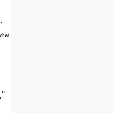
e
iches
ten
nd