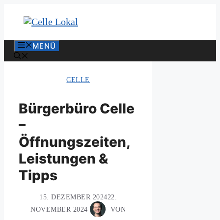
Zum
Inhalt
springen
MENÜ
CELLE
Bürgerbüro Celle
–
Öffnungszeiten,
Leistungen &
Tipps
15. DEZEMBER 2024
22.
NOVEMBER 2024
VON