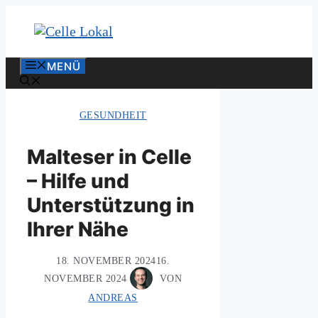
Zum
Inhalt
springen
MENÜ
GESUNDHEIT
Malteser in Celle
– Hilfe und
Unterstützung in
Ihrer Nähe
18. NOVEMBER 2024
16.
NOVEMBER 2024
VON
ANDREAS