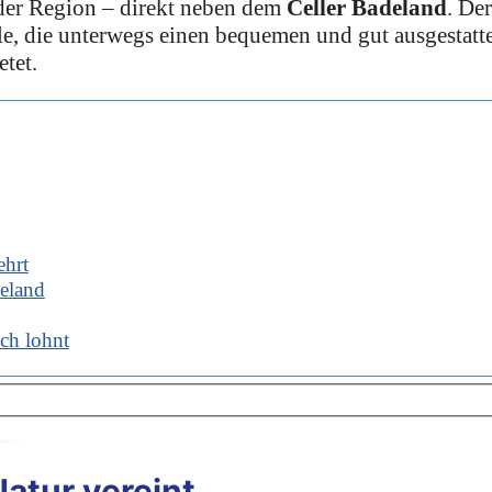
 der Region – direkt neben dem
Celler
Badeland
. Der
alle, die unterwegs einen bequemen und gut ausgestatt
tet.
ehrt
eland
ich lohnt
Natur vereint