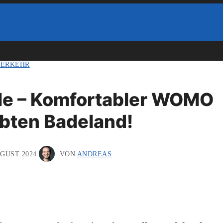
ERKEHR
lle – Komfortabler WOMO
iebten Badeland!
UGUST 2024
VON
ANDREAS