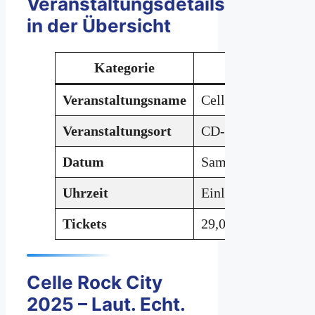
Veranstaltungsdetails
in der Übersicht
Kategorie
D
Veranstaltungsname
Celle Rock City 20
Veranstaltungsort
CD-Kaserne Celle, 
Datum
Samstag, 3. Mai 20
Uhrzeit
Einlass: 18:00 Uhr 
Tickets
29,00 Euro ·
Jetzt T
Celle Rock City
2025 – Laut. Echt.