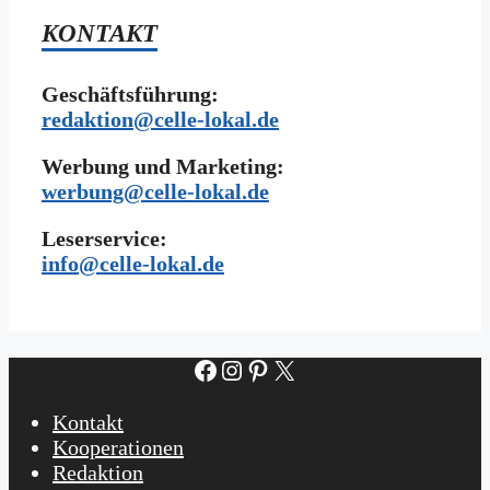
KONTAKT
Geschäftsführung:
redaktion@celle-lokal.de
Werbung und Marketing:
werbung@celle-lokal.de
Leserservice:
i
nfo@celle-lokal.de
Facebook
Instagram
Pinterest
X
Kontakt
Kooperationen
Redaktion