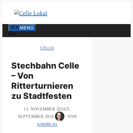
Zum
Inhalt
springen
MENÜ
CELLE
Stechbahn Celle
– Von
Ritterturnieren
zu Stadtfesten
13. NOVEMBER 2024
25.
SEPTEMBER 2024
VON
ANDREAS