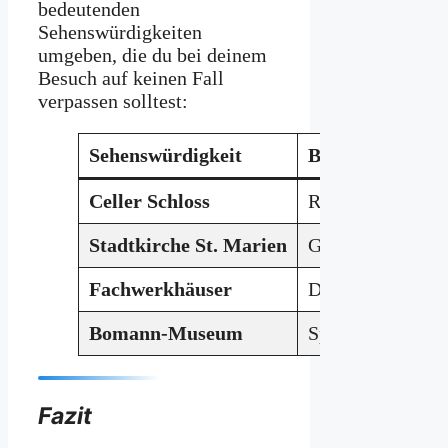
bedeutenden
Sehenswürdigkeiten
umgeben, die du bei deinem
Besuch auf keinen Fall
verpassen solltest:
Sehenswürdigkeit
Beschreibung
Celler Schloss
Renaissance-Bau
Stadtkirche St. Marien
Gotische Kirche 
Fachwerkhäuser
Die
Altstadt
von 
Bomann-Museum
Spannendes
Mus
Fazit